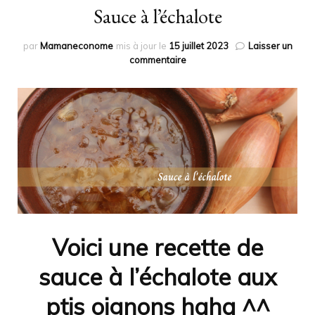
Sauce à l’échalote
par
Mamaneconome
mis à jour le
15 juillet 2023
Laisser un
sur
commentaire
Sauce
à
l’échalote
Voici une recette de
sauce à l’échalote aux
ptis oignons haha ^^