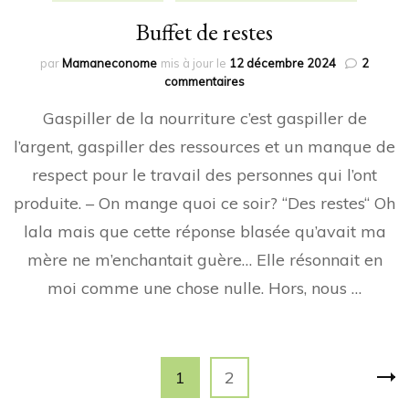
Buffet de restes
par
Mamaneconome
mis à jour le
12 décembre 2024
2
sur
commentaires
Buffet
Gaspiller de la nourriture c’est gaspiller de
de
restes
l’argent, gaspiller des ressources et un manque de
respect pour le travail des personnes qui l’ont
produite. – On mange quoi ce soir? “Des restes“ Oh
lala mais que cette réponse blasée qu’avait ma
mère ne m’enchantait guère… Elle résonnait en
moi comme une chose nulle. Hors, nous …
Navigation
Page
Page
1
2
des