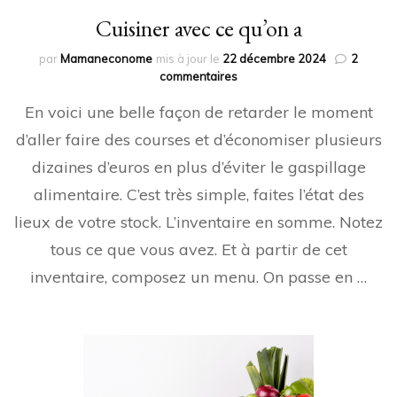
Cuisiner avec ce qu’on a
par
Mamaneconome
mis à jour le
22 décembre 2024
2
sur
commentaires
Cuisiner
En voici une belle façon de retarder le moment
avec
ce
d’aller faire des courses et d’économiser plusieurs
qu’on
dizaines d’euros en plus d’éviter le gaspillage
a
alimentaire. C’est très simple, faites l’état des
lieux de votre stock. L’inventaire en somme. Notez
tous ce que vous avez. Et à partir de cet
inventaire, composez un menu. On passe en …