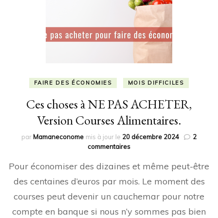
FAIRE DES ÉCONOMIES
MOIS DIFFICILES
Ces choses à NE PAS ACHETER,
Version Courses Alimentaires.
par
Mamaneconome
mis à jour le
20 décembre 2024
2
sur
commentaires
Ces
Pour économiser des dizaines et même peut-être
choses
à
des centaines d’euros par mois. Le moment des
NE
courses peut devenir un cauchemar pour notre
PAS
ACHETER,
compte en banque si nous n’y sommes pas bien
Version