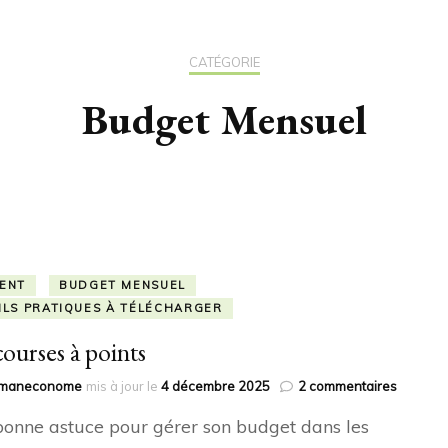
CATÉGORIE
Budget Mensuel
ENT
BUDGET MENSUEL
ILS PRATIQUES À TÉLÉCHARGER
courses à points
sur
maneconome
mis à jour le
4 décembre 2025
2 commentaires
Les
onne astuce pour gérer son budget dans les
courses
à