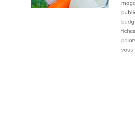
magas
publi
budge
fiche
point
vous 