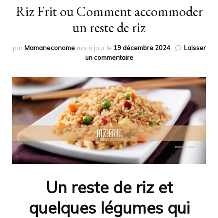
Riz Frit ou Comment accommoder
un reste de riz
par
Mamaneconome
mis à jour le
19 décembre 2024
Laisser
sur
un commentaire
Riz
Frit
ou
Comment
accommoder
un
reste
de
riz
Un reste de riz et
quelques légumes qui