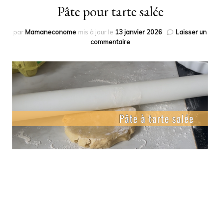
Pâte pour tarte salée
par
Mamaneconome
mis à jour le
13 janvier 2026
Laisser un
sur
commentaire
Pâte
pour
tarte
salée