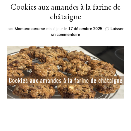
Cookies aux amandes à la farine de
châtaigne
par
Mamaneconome
mis à jour le
17 décembre 2025
Laisser
sur
un commentaire
Cookies
aux
amandes
à
la
farine
de
châtaigne