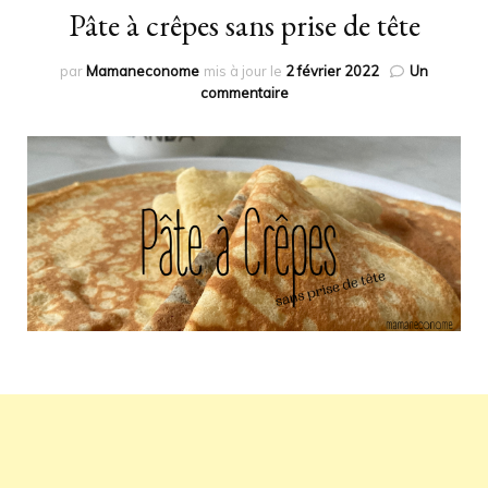
Pâte à crêpes sans prise de tête
par
Mamaneconome
mis à jour le
2 février 2022
Un
sur
commentaire
Pâte
à
crêpes
sans
prise
de
tête