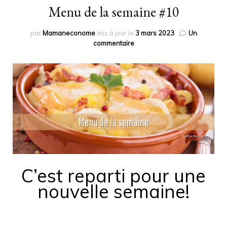
Menu de la semaine #10
par
Mamaneconome
mis à jour le
3 mars 2023
Un
sur
commentaire
Menu
de
la
semaine
#10
C’est reparti pour une
nouvelle semaine!