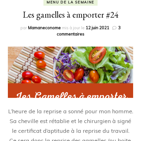
MENU DE LA SEMAINE
Les gamelles à emporter #24
par
Mamaneconome
mis à jour le
12 juin 2021
3
sur
commentaires
Les
gamelles
à
emporter
#24
L’heure de la reprise a sonné pour mon homme.
Sa cheville est rétablie et le chirurgien à signé
le certificat d’aptitude à la reprise du travail.
Ce sera donc la reprise des gamelles (ou boite,