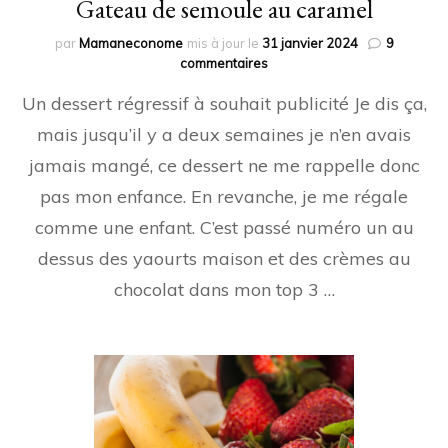
Gateau de semoule au caramel
par
Mamaneconome
mis à jour le
31 janvier 2024
9
sur
commentaires
Gateau
Un dessert régressif à souhait publicité Je dis ça,
de
semoule
mais jusqu’il y a deux semaines je n’en avais
au
jamais mangé, ce dessert ne me rappelle donc
caramel
pas mon enfance. En revanche, je me régale
comme une enfant. C’est passé numéro un au
dessus des yaourts maison et des crèmes au
chocolat dans mon top 3 …