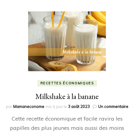
RECETTES ÉCONOMIQUES
Milkshake à la banane
sur
par
Mamaneconome
mis à jour le
3 août 2023
Un commentaire
Mi
Cette recette économique et facile ravira les
à
la
papilles des plus jeunes mais aussi des moins
ba