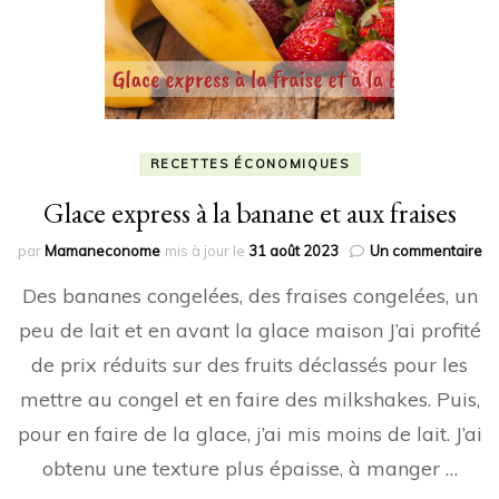
RECETTES ÉCONOMIQUES
Glace express à la banane et aux fraises
su
par
Mamaneconome
mis à jour le
31 août 2023
Un commentaire
Gl
Des bananes congelées, des fraises congelées, un
ex
à
peu de lait et en avant la glace maison J’ai profité
la
de prix réduits sur des fruits déclassés pour les
ba
et
mettre au congel et en faire des milkshakes. Puis,
au
fr
pour en faire de la glace, j’ai mis moins de lait. J’ai
obtenu une texture plus épaisse, à manger …