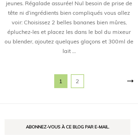
jeunes. Régalade assurée! Nul besoin de prise de
tête ni d’ingrédients bien compliqués vous allez
voir: Choisissez 2 belles bananes bien mûres,
épluchez-les et placez les dans le bol du mixeur
ou blender, ajoutez quelques glaçons et 300ml de
lait …
Navigation
Page
Page
1
2
des
articles
ABONNEZ-VOUS À CE BLOG PAR E-MAIL.