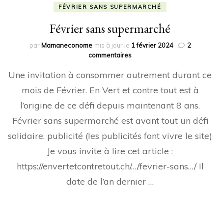
FÉVRIER SANS SUPERMARCHÉ
Février sans supermarché
par
Mamaneconome
mis à jour le
1 février 2024
2
sur
commentaires
Février
Une invitation à consommer autrement durant ce
sans
supermarché
mois de Février. En Vert et contre tout est à
l’origine de ce défi depuis maintenant 8 ans.
Février sans supermarché est avant tout un défi
solidaire. publicité (les publicités font vivre le site)
Je vous invite à lire cet article :
https://envertetcontretout.ch/…/fevrier-sans…/ Il
date de l’an dernier …